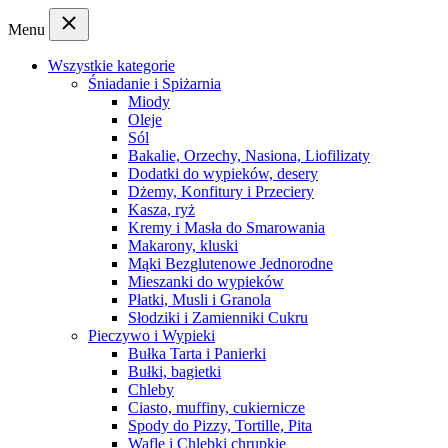
Menu
Wszystkie kategorie
Śniadanie i Spiżarnia
Miody
Oleje
Sól
Bakalie, Orzechy, Nasiona, Liofilizaty
Dodatki do wypieków, desery
Dżemy, Konfitury i Przeciery
Kasza, ryż
Kremy i Masła do Smarowania
Makarony, kluski
Mąki Bezglutenowe Jednorodne
Mieszanki do wypieków
Płatki, Musli i Granola
Słodziki i Zamienniki Cukru
Pieczywo i Wypieki
Bułka Tarta i Panierki
Bułki, bagietki
Chleby
Ciasto, muffiny, cukiernicze
Spody do Pizzy, Tortille, Pita
Wafle i Chlebki chrupkie