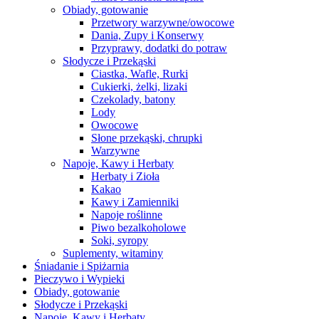
Obiady, gotowanie
Przetwory warzywne/owocowe
Dania, Zupy i Konserwy
Przyprawy, dodatki do potraw
Słodycze i Przekąski
Ciastka, Wafle, Rurki
Cukierki, żelki, lizaki
Czekolady, batony
Lody
Owocowe
Słone przekąski, chrupki
Warzywne
Napoje, Kawy i Herbaty
Herbaty i Zioła
Kakao
Kawy i Zamienniki
Napoje roślinne
Piwo bezalkoholowe
Soki, syropy
Suplementy, witaminy
Śniadanie i Spiżarnia
Pieczywo i Wypieki
Obiady, gotowanie
Słodycze i Przekąski
Napoje, Kawy i Herbaty