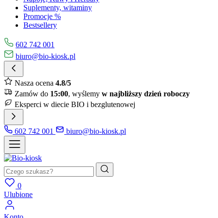
Suplementy, witaminy
Promocje %
Bestsellery
602 742 001
biuro@bio-kiosk.pl
Nasza ocena
4.8/5
Zamów do
15:00
, wyślemy
w najbliższy dzień roboczy
Eksperci w diecie BIO i bezglutenowej
602 742 001
biuro@bio-kiosk.pl
0
Ulubione
Konto