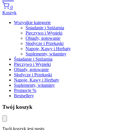
0
Koszyk
Wszystkie kategorie
Śniadanie i Spiżarnia
Pieczywo i Wypieki
Obiady, gotowanie
Słodycze i Przekąski
Napoje, Kawy i Herbaty
Suplementy, witaminy
Śniadanie i Spiżarnia
Pieczywo i Wypieki
Obiady, gotowanie
Słodycze i Przekąski
Napoje, Kawy i Herbaty
Suplementy, witaminy
Promocje %
Bestsellery
Twój koszyk
Twój koszyk jest pusty.